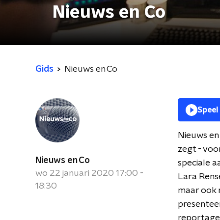
Nieuws en Co
Gids
Nieuws en Co
Speel
Nieuws en 
zegt - voo
Nieuws en Co
speciale a
wo 22 januari 2020 17:00 -
Lara Rense
18:30
maar ook n
presenteer
reportage