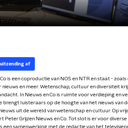
 uitzending af
Co is een coproductie van NOS en NTR en staat - zoals d
r nieuws en meer. Wetenschap, cultuur en diversiteit kri
andacht. In Nieuws en Co is ruimte voor verdieping en v
 brengt luisteraars op de hoogte van het nieuws van d
ieuws uit de wereld van wetenschap en cultuur. Op vri
t Peter Grijzen Nieuws en Co. Tot slot is er voor diverse
s een samenwerking met de redactie van het televisi