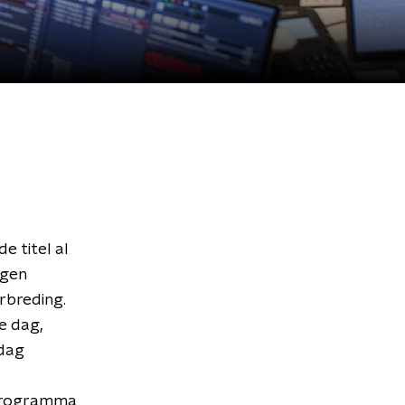
e titel al
jgen
erbreding.
e dag,
jdag
eprogramma