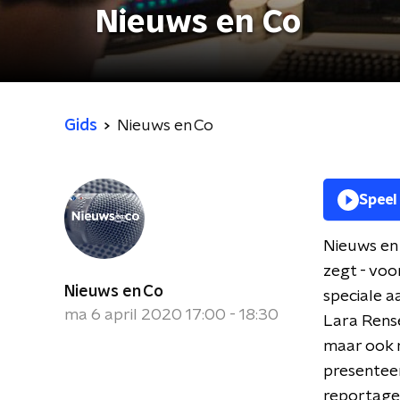
Nieuws en Co
Gids
Nieuws en Co
Speel
Nieuws en 
zegt - voo
Nieuws en Co
speciale a
ma 6 april 2020 17:00 - 18:30
Lara Rense
maar ook n
presenteer
reportage