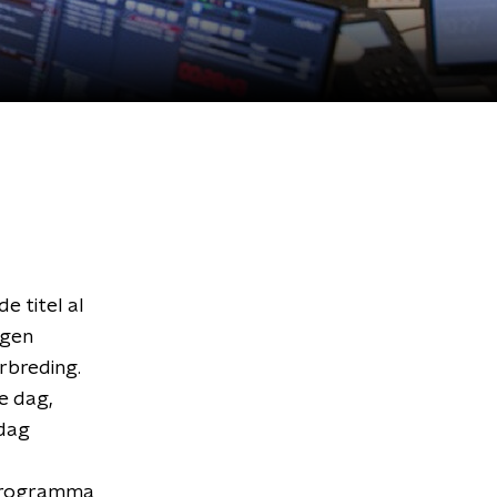
e titel al
jgen
erbreding.
e dag,
jdag
eprogramma