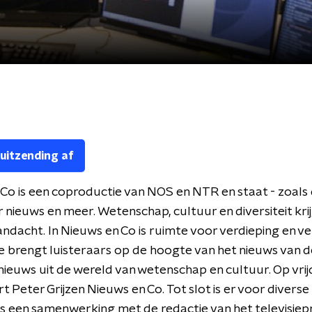
 uitzending af
Co is een coproductie van NOS en NTR en staat - zoals d
r nieuws en meer. Wetenschap, cultuur en diversiteit kri
andacht. In Nieuws en Co is ruimte voor verdieping en v
 brengt luisteraars op de hoogte van het nieuws van d
ieuws uit de wereld van wetenschap en cultuur. Op vri
t Peter Grijzen Nieuws en Co. Tot slot is er voor diverse
s een samenwerking met de redactie van het televisi