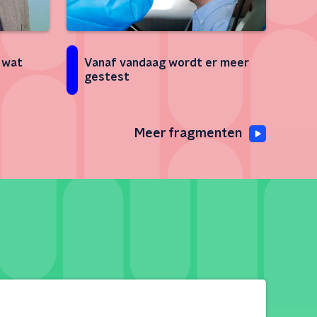
: wat
Vanaf vandaag wordt er meer
gestest
Meer fragmenten