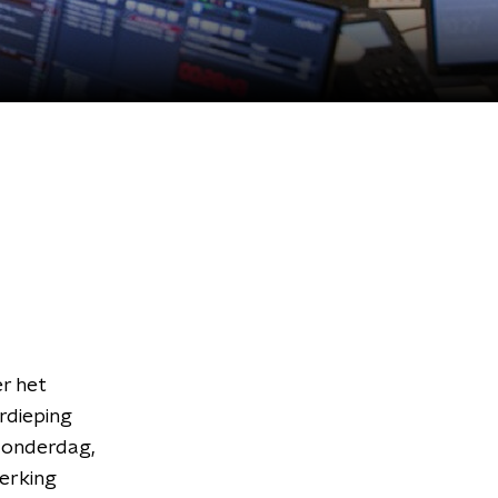
r het
rdieping
donderdag,
werking