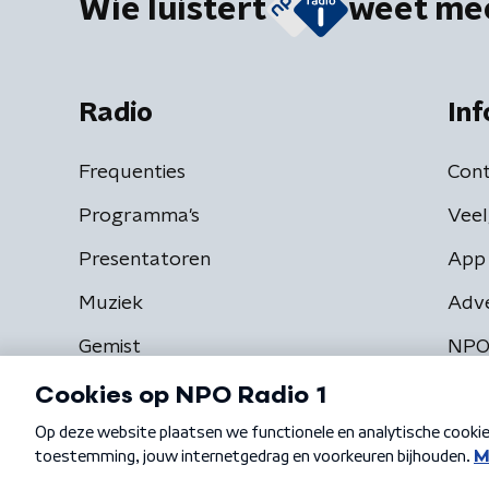
Wie luistert
weet me
Radio
Inf
Frequenties
Cont
Programma's
Veel
Presentatoren
App 
Muziek
Adv
Gemist
NPO
Algemene voorwaarden
Privacybeleid