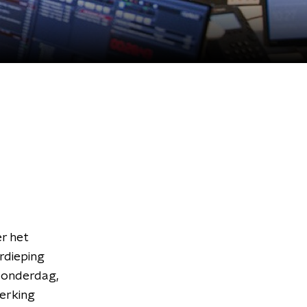
r het
rdieping
donderdag,
werking