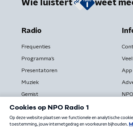
Wie luistert
weet me
Radio
Inf
Frequenties
Cont
Programma's
Veel
Presentatoren
App 
Muziek
Adv
Gemist
NPO
Algemene voorwaarden
Privacybeleid