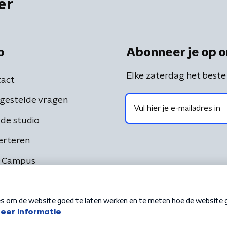
er
o
Abonneer je op o
Elke zaterdag het beste
act
gestelde vragen
de studio
erteren
 Campus