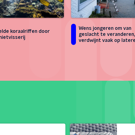
Wens jongeren om van
elde koraalriffen door
geslacht te veranderen,
ietvisserij
verdwijnt vaak op later
leeftijd