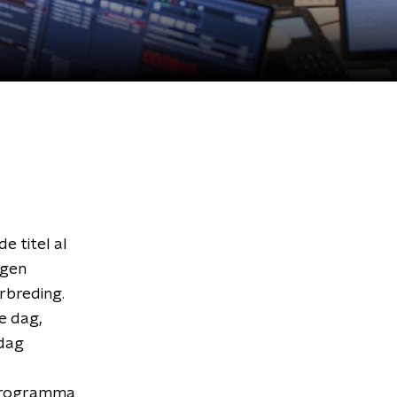
e titel al
jgen
erbreding.
e dag,
jdag
eprogramma