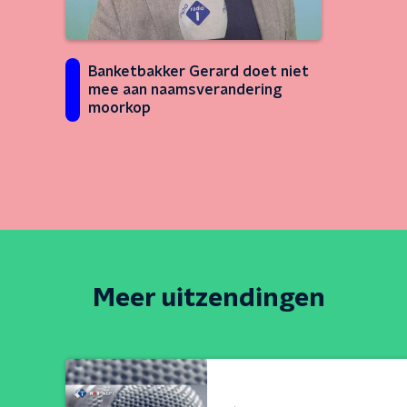
Banketbakker Gerard doet niet
mee aan naamsverandering
moorkop
Meer uitzendingen