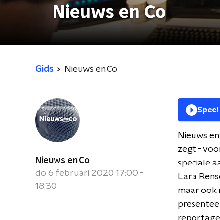
Nieuws en Co
Gids
Nieuws en Co
Speel
Nieuws en 
zegt - voo
Nieuws en Co
speciale a
do 6 februari 2020 17:00 -
Lara Rense
18:30
maar ook n
presenteer
reportage