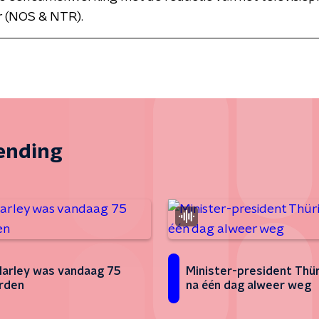
 (NOS & NTR).
zending
arley was vandaag 75
Minister-president Thü
rden
na één dag alweer weg