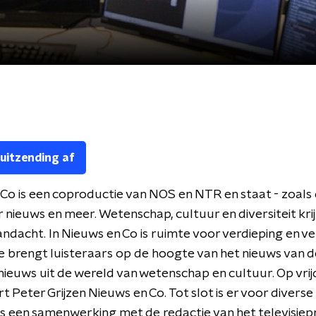
 uitzending af
Co is een coproductie van NOS en NTR en staat - zoals d
r nieuws en meer. Wetenschap, cultuur en diversiteit kri
andacht. In Nieuws en Co is ruimte voor verdieping en v
 brengt luisteraars op de hoogte van het nieuws van d
ieuws uit de wereld van wetenschap en cultuur. Op vri
t Peter Grijzen Nieuws en Co. Tot slot is er voor diverse
s een samenwerking met de redactie van het televisi