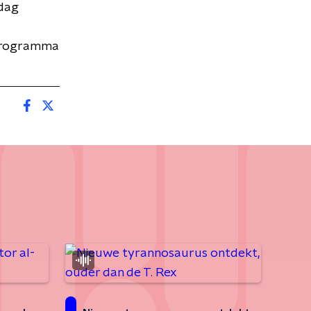
jdag
eprogramma