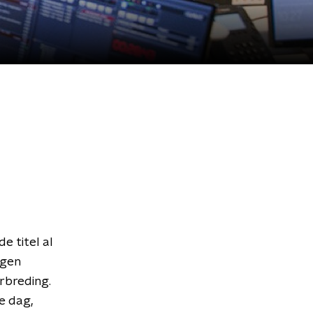
e titel al
jgen
erbreding.
e dag,