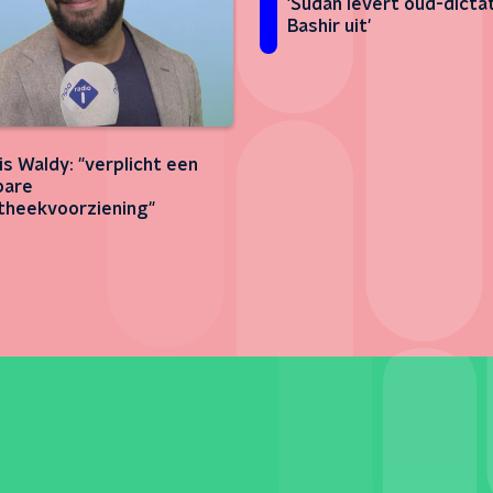
'Sudan levert oud-dictat
Bashir uit'
is Waldy: "verplicht een
bare
otheekvoorziening"