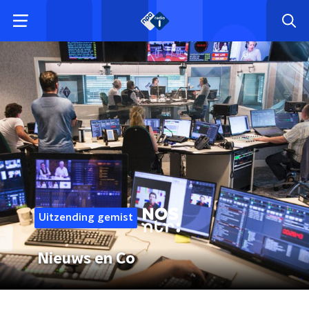
Uitzending gemist
Nieuws en Co