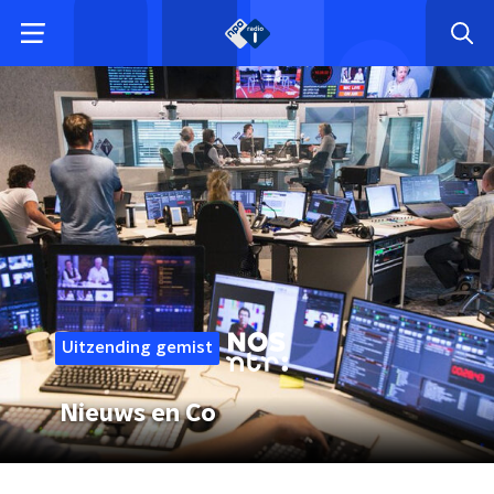
Uitzending gemist
Nieuws en Co