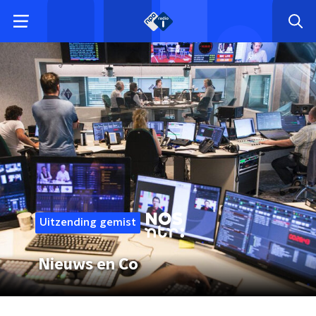
Uitzending gemist
Nieuws en Co