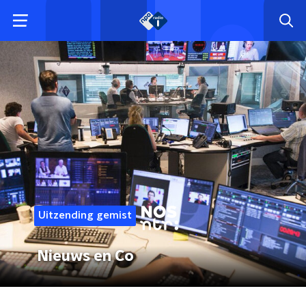
Uitzending gemist
Nieuws en Co