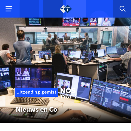
Uitzending gemist
Nieuws en Co