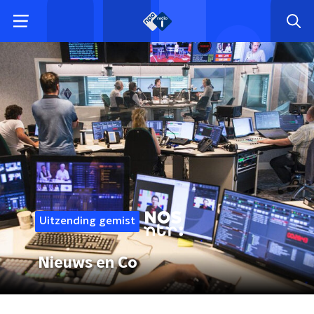
Uitzending gemist
Nieuws en Co