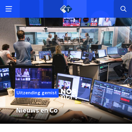
Uitzending gemist
Nieuws en Co