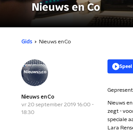
Nieuws en Co
Gids
Nieuws en Co
Speel
Gepresent
Nieuws en Co
Nieuws en 
vr 20 september 2019 16:00 -
zegt - voo
18:30
speciale a
Lara Rense