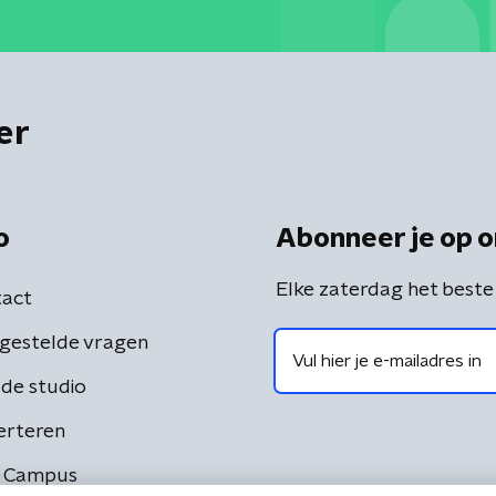
er
o
Abonneer je op o
Elke zaterdag het beste
act
gestelde vragen
de studio
erteren
 Campus