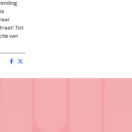
zending
ia
naar
traat’. Tot
ctie van