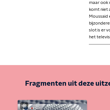
maar ook n
komt niet 
Moussaid e
bijzondere 
slot is er
het telev
Fragmenten uit deze uit