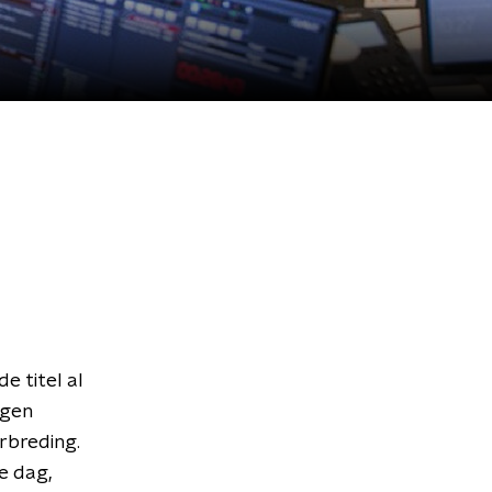
e titel al
jgen
erbreding.
e dag,