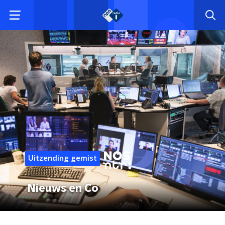
Uitzending gemist
Nieuws en Co