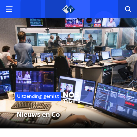
Uitzending gemist
Nieuws en Co