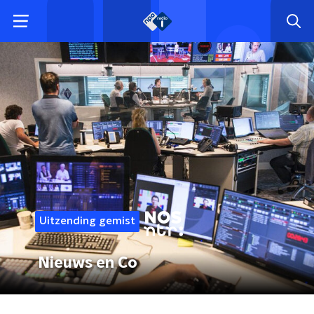
Uitzending gemist
Nieuws en Co