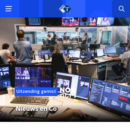
Uitzending gemist
Nieuws en Co