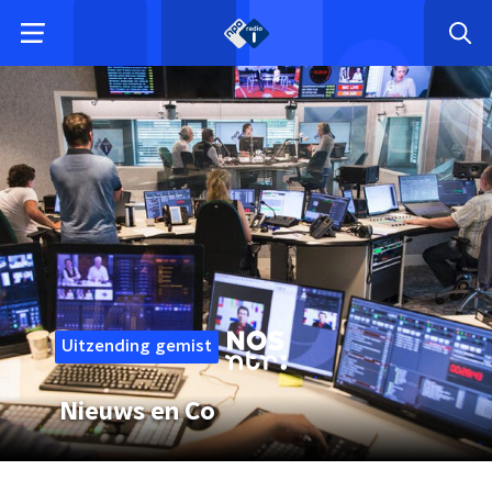
Uitzending gemist
Nieuws en Co