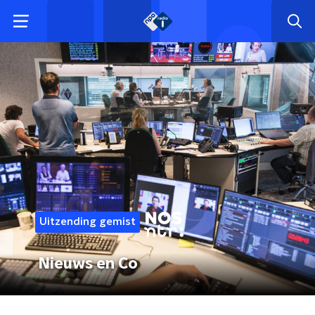
Uitzending gemist
Nieuws en Co