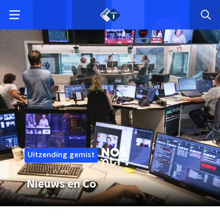
Uitzending gemist
Nieuws en Co