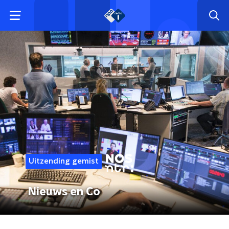
Uitzending gemist
Nieuws en Co