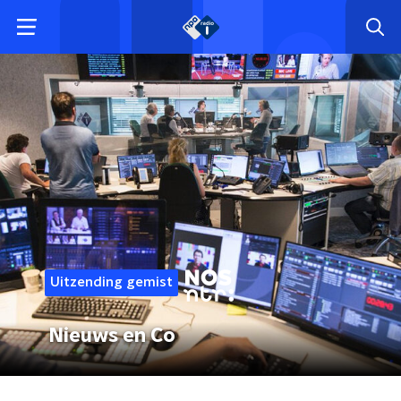
Uitzending gemist
Nieuws en Co