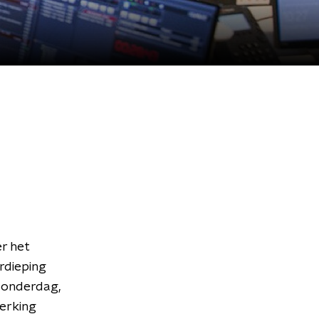
r het
rdieping
donderdag,
werking