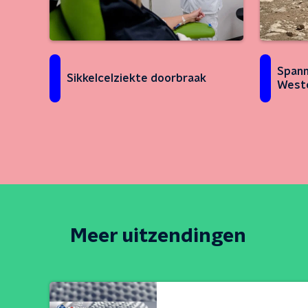
Spann
Sikkelcelziekte doorbraak
Weste
Meer uitzendingen