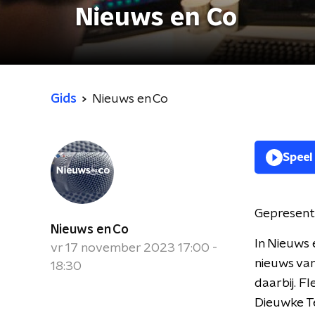
Nieuws en Co
Gids
Nieuws en Co
Speel
Gepresent
Nieuws en Co
In Nieuws 
vr 17 november 2023 17:00 -
nieuws van
18:30
daarbij. F
Dieuwke Te