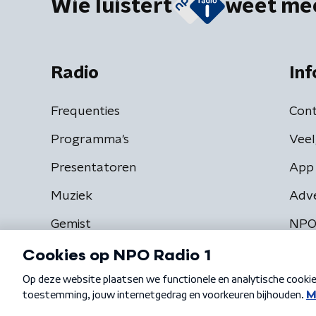
Wie luistert
weet me
Radio
Inf
Frequenties
Cont
Programma's
Veel
Presentatoren
App 
Muziek
Adv
Gemist
NPO
Algemene voorwaarden
Privacybeleid