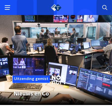
Uitzending gemist
Nieuws en Co