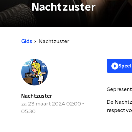
Nachtzuster
Gids
Nachtzuster
Speel
Gepresent
Nachtzuster
De Nachtzu
za 23 maart 2024 02:00 -
respect voo
05:30