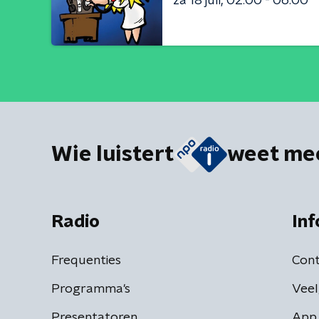
za 18 juli
02:00 - 06:00
Wie luistert
weet me
Radio
Inf
Frequenties
Cont
Programma's
Veel
Presentatoren
App 