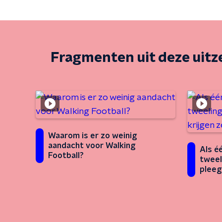
Fragmenten uit deze uit
Waarom is er zo weinig
aandacht voor Walking
Als é
Football?
tweel
pleeg
straf