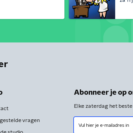
za 11 j
er
o
Abonneer je op o
Elke zaterdag het beste
act
gestelde vragen
de studio