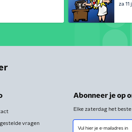
za 11 j
er
o
Abonneer je op o
Elke zaterdag het beste
act
gestelde vragen