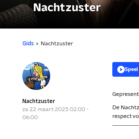
Nachtzuster
Gids
Nachtzuster
Speel
Gepresent
Nachtzuster
De Nachtzu
za 22 maart 2025 02:00 -
respect voo
06:00