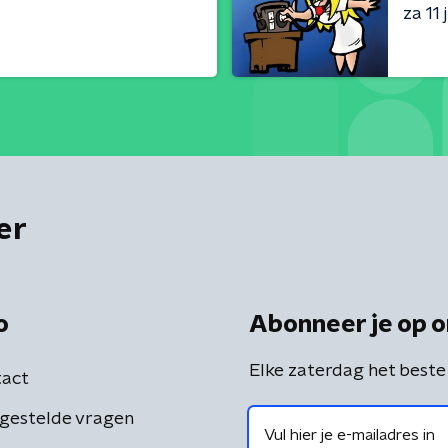
za 11 j
er
o
Abonneer je op o
Elke zaterdag het beste
act
gestelde vragen