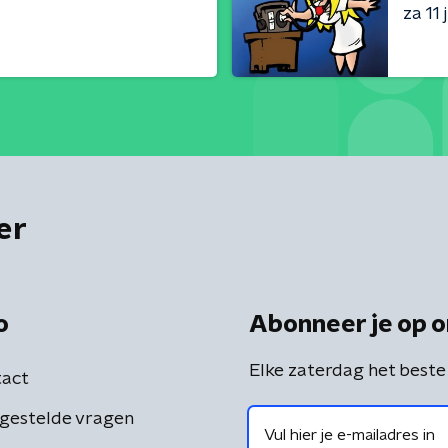
za 11 j
er
o
Abonneer je op o
Elke zaterdag het beste
act
gestelde vragen