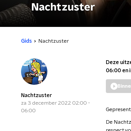
Nachtzuster
Gids
Nachtzuster
Deze uitz
06:00
en 
Binne
Nachtzuster
za 3 december 2022 02:00 -
Gepresent
06:00
De Nachtzu
respect voo