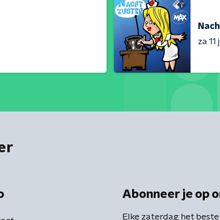
Nach
za 11 j
er
o
Abonneer je op o
Elke zaterdag het beste