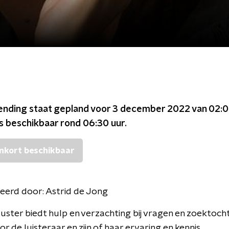
ending staat gepland voor
3 december 2022 van 02:0
is beschikbaar rond
06:30
uur.
nkort beschikbaar
eerd door:
Astrid de Jong
ster biedt hulp en verzachting bij vragen en zoektoch
r de luisteraar en zijn of haar ervaring en kennis.