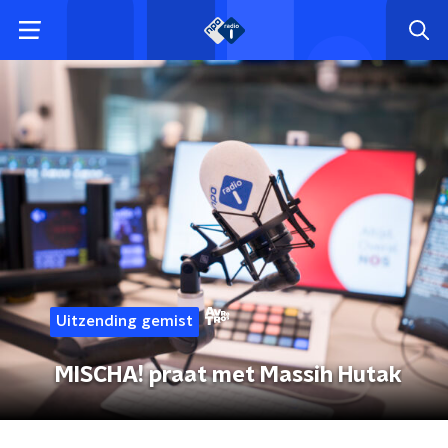
Uitzending gemist
MISCHA! praat met Massih Hutak