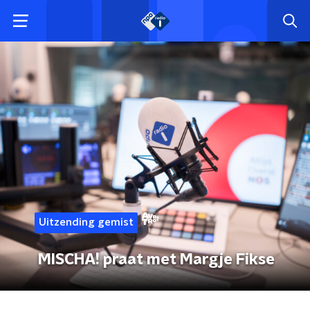
Uitzending gemist
MISCHA! praat met Margje Fikse