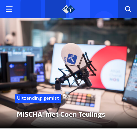
Uitzending gemist
MISCHA! met Coen Teulings