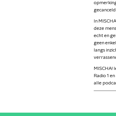
opmerkinge
gecanceld
In MISCHA!
deze mense
echt en ge
geen enkel
langs inzi
verrassend
MISCHA! I
Radio 1 en
alle podca