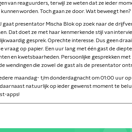
n van reaguurders, terwijl ze weten dat ze ieder mom
 kunnen worden. Toch gaan ze door. Wat beweegt hen?
 gaat presentator Mischa Blok op zoek naar de drijfve
n. Dat doet ze met haar kenmerkende stijl van intervi
lijkwaardig gesprek. Oprechte interesse. Dus geen draa
e vraag op papier. Een uur lang met één gast de diepte i
chten en kwetsbaarheden. Persoonlijke gesprekken met
e wendingen die zowel de gast als de presentator ontr
edere maandag- t/m donderdagnacht om 01:00 uur o
 daarnaast natuurlijk op ieder gewenst moment te belui
st-apps!