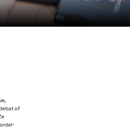
ie,
 debat of
Ze
gordel-