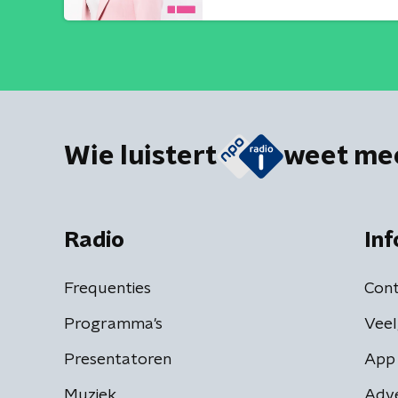
Wie luistert
weet me
Radio
Inf
Frequenties
Cont
Programma's
Veel
Presentatoren
App 
Muziek
Adv