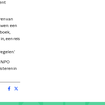
ent
ren van
ewen: een
iboek,
n, een reis
egelen.’
p NPO
steren in