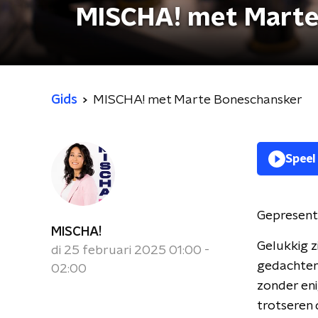
MISCHA! met Marte
Gids
MISCHA! met Marte Boneschansker
Speel
Gepresent
MISCHA!
Gelukkig z
di 25 februari 2025 01:00 -
gedachten 
02:00
zonder en
trotseren 