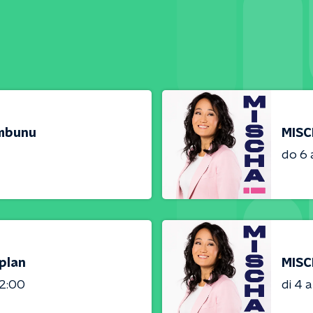
umbunu
MISC
do 6
plan
MISC
02:00
di 4 