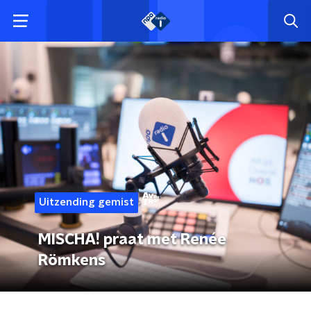
Uitzending gemist
MISCHA! praat met Renée
Römkens