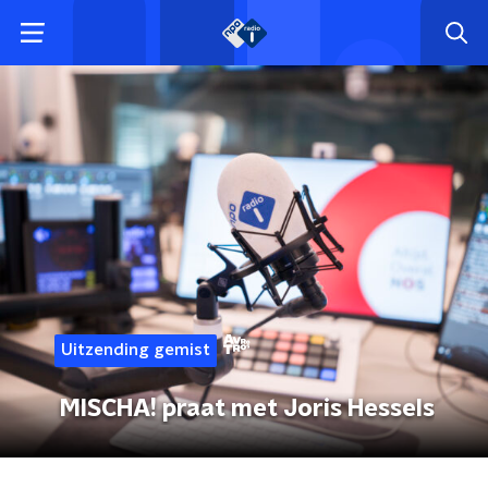
Uitzending gemist
MISCHA! praat met Joris Hessels