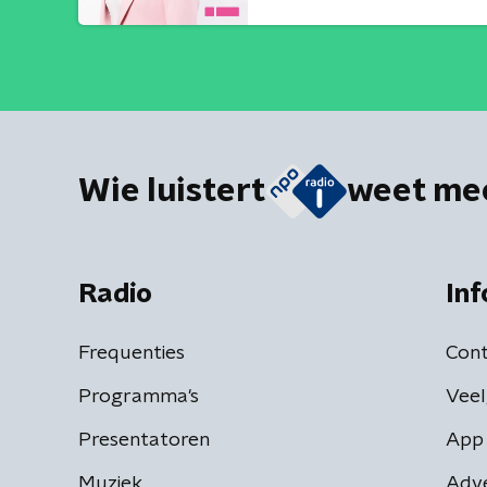
Wie luistert
weet me
Radio
Inf
Frequenties
Cont
Programma's
Veel
Presentatoren
App 
Muziek
Adv