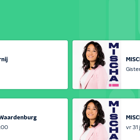
nij
MISC
Giste
n Waardenburg
MISC
2:00
vr 31 j