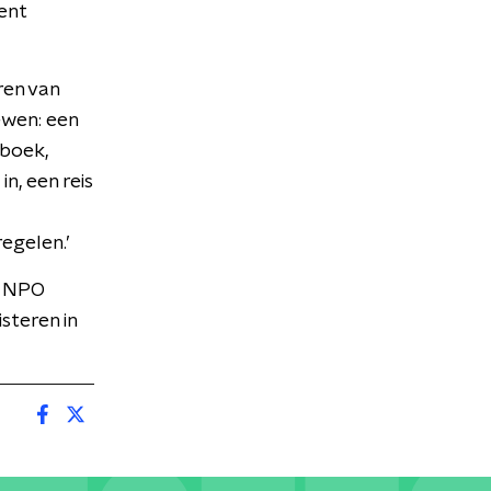
ent
ren van
ewen: een
iboek,
n, een reis
egelen.’
p NPO
steren in