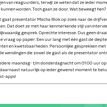
n van reaguurders, terwijl ze weten dat ze ieder mom
 kunnen worden. Toch gaan ze door. Wat beweegt hen?
 gaat presentator Mischa Blok op zoek naar de drijfve
n. Dat doet ze met haar kenmerkende stijl van intervi
lijkwaardig gesprek. Oprechte interesse. Dus geen draa
e vraag op papier. Een uur lang met één gast de diepte i
chten en kwetsbaarheden. Persoonlijke gesprekken met
e wendingen die zowel de gast als de presentator ontr
edere maandag- t/m donderdagnacht om 01:00 uur o
 daarnaast natuurlijk op ieder gewenst moment te belui
st-apps!