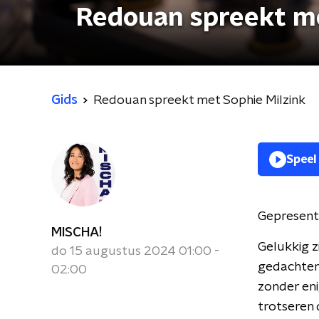
Redouan spreekt me
Gids
Redouan spreekt met Sophie Milzink
Speel
Gepresent
MISCHA!
Gelukkig z
do 15 augustus 2024 01:00 -
gedachten 
02:00
zonder en
trotseren 