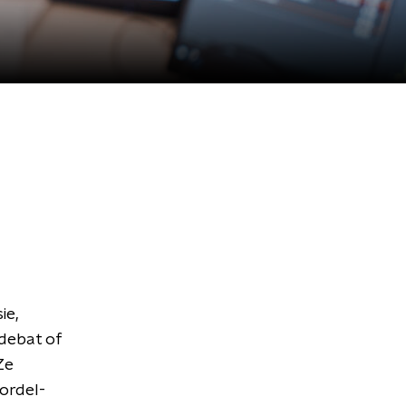
ie,
 debat of
Ze
gordel-