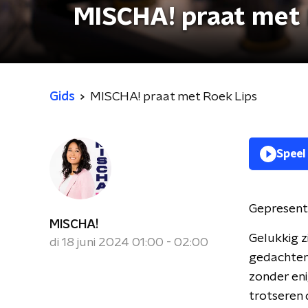
MISCHA! praat met 
Gids
MISCHA! praat met Roek Lips
Speel
Gepresent
MISCHA!
Gelukkig z
di 18 juni 2024 01:00 - 02:00
gedachten 
zonder en
trotseren 