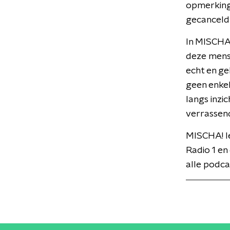
opmerkinge
gecanceld
In MISCHA!
deze mense
echt en ge
geen enkel
langs inzi
verrassend
MISCHA! I
Radio 1 en
alle podca