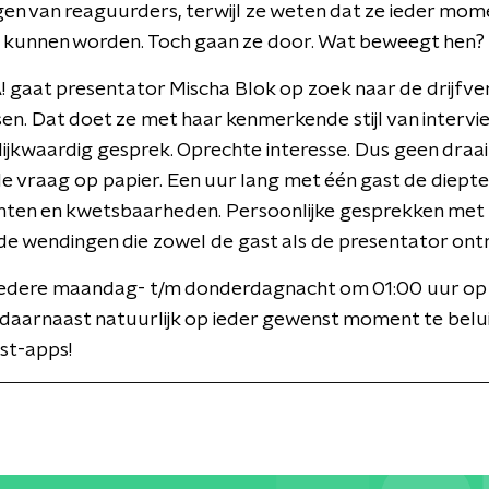
n van reaguurders, terwijl ze weten dat ze ieder mom
 kunnen worden. Toch gaan ze door. Wat beweegt hen?
 gaat presentator Mischa Blok op zoek naar de drijfve
n. Dat doet ze met haar kenmerkende stijl van intervi
lijkwaardig gesprek. Oprechte interesse. Dus geen draa
e vraag op papier. Een uur lang met één gast de diepte i
chten en kwetsbaarheden. Persoonlijke gesprekken met
e wendingen die zowel de gast als de presentator ontr
edere maandag- t/m donderdagnacht om 01:00 uur o
 daarnaast natuurlijk op ieder gewenst moment te belui
st-apps!