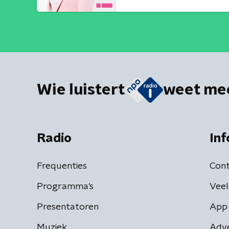
Wie luistert
weet me
Radio
Inf
Frequenties
Cont
Programma's
Veel
Presentatoren
App 
Muziek
Adv