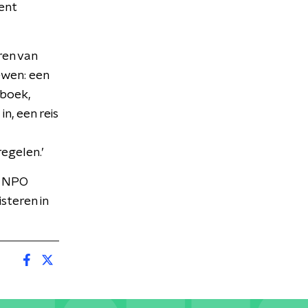
ent
ren van
ewen: een
iboek,
n, een reis
egelen.’
p NPO
steren in