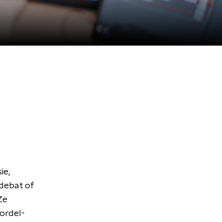
ie,
 debat of
Ze
gordel-