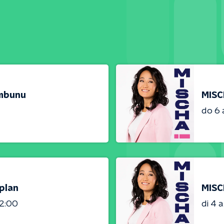
umbunu
MISC
do 6
plan
MISC
02:00
di 4 