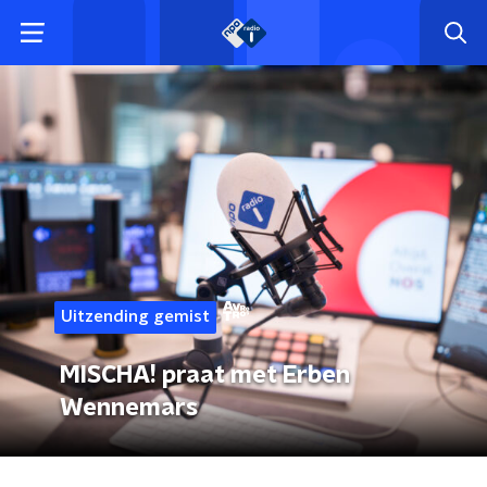
Uitzending gemist
MISCHA! praat met Erben
Wennemars