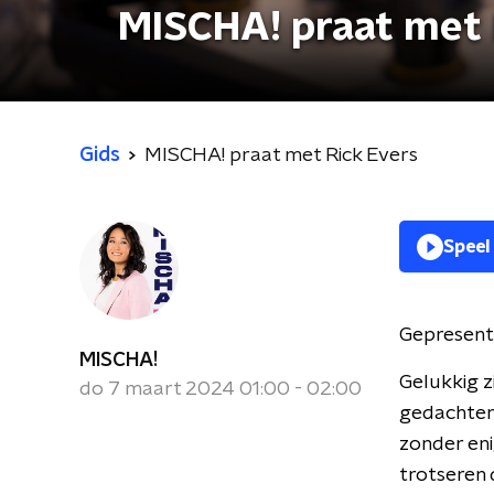
MISCHA! praat met 
Gids
MISCHA! praat met Rick Evers
Speel
Gepresent
MISCHA!
Gelukkig z
do 7 maart 2024 01:00 - 02:00
gedachten 
zonder en
trotseren 