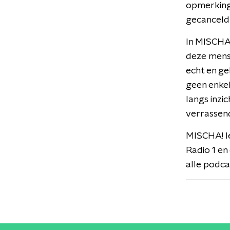
opmerkinge
gecanceld
In MISCHA!
deze mense
echt en ge
geen enkel
langs inzi
verrassend
MISCHA! I
Radio 1 en
alle podca