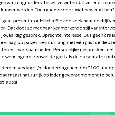
n van reaguurders, terwijl ze weten dat ze ieder mom
 kunnen worden. Toch gaan ze door. Wat beweegt hen?
 gaat presentator Mischa Blok op zoek naar de drijfve
n. Dat doet ze met haar kenmerkende stijl van intervi
lijkwaardig gesprek. Oprechte interesse. Dus geen draa
e vraag op papier. Een uur lang met één gast de diepte i
chten en kwetsbaarheden. Persoonlijke gesprekken met
e wendingen die zowel de gast als de presentator ontr
edere maandag- t/m donderdagnacht om 01:00 uur o
 daarnaast natuurlijk op ieder gewenst moment te belui
st-apps!