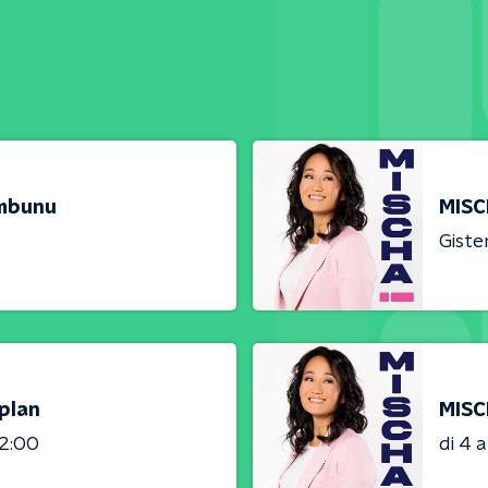
umbunu
MISC
Giste
plan
MISC
02:00
di 4 