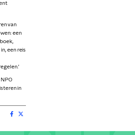
ent
ren van
ewen: een
iboek,
n, een reis
egelen.’
p NPO
steren in