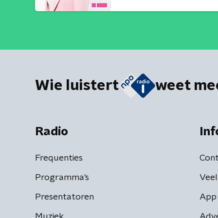
Wie luistert
weet me
Radio
Inf
Frequenties
Cont
Programma's
Veel
Presentatoren
App 
Muziek
Adv