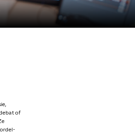
ie,
 debat of
Ze
gordel-