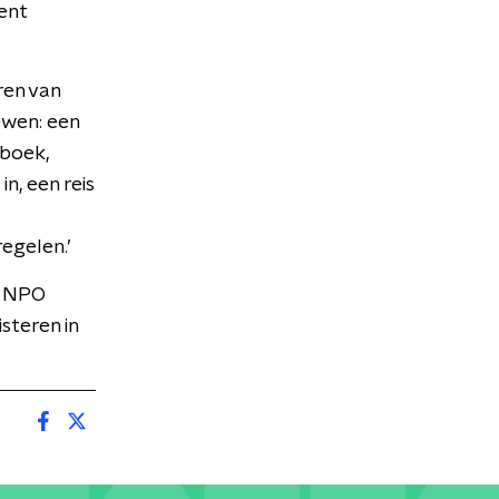
ent
ren van
ewen: een
iboek,
n, een reis
egelen.’
p NPO
steren in