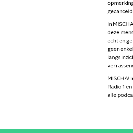
opmerkinge
gecanceld
In MISCHA!
deze mense
echt en ge
geen enkel
langs inzi
verrassend
MISCHA! I
Radio 1 en
alle podca