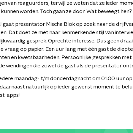
n van reaguurders, terwijl ze weten dat ze ieder mom
 kunnen worden. Toch gaan ze door. Wat beweegt hen?
 gaat presentator Mischa Blok op zoek naar de drijfve
n. Dat doet ze met haar kenmerkende stijl van intervi
lijkwaardig gesprek. Oprechte interesse. Dus geen draa
e vraag op papier. Een uur lang met één gast de diepte i
chten en kwetsbaarheden. Persoonlijke gesprekken met
e wendingen die zowel de gast als de presentator ontr
edere maandag- t/m donderdagnacht om 01:00 uur o
 daarnaast natuurlijk op ieder gewenst moment te belui
st-apps!