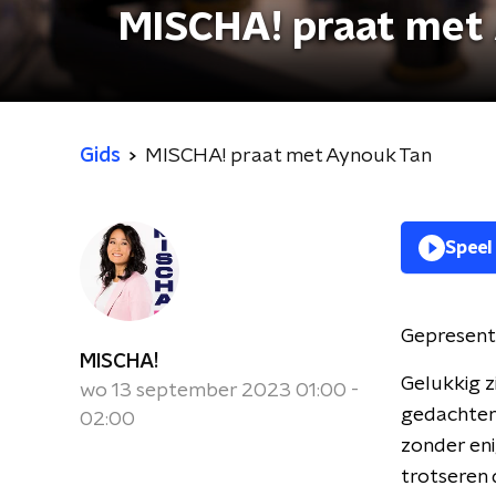
MISCHA! praat met
Gids
MISCHA! praat met Aynouk Tan
Speel
Gepresent
MISCHA!
Gelukkig z
wo 13 september 2023 01:00 -
gedachten 
02:00
zonder en
trotseren 