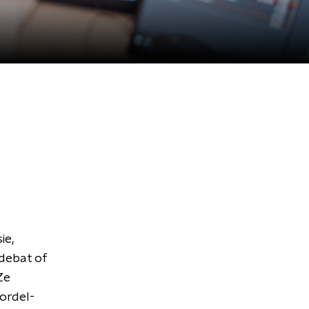
ie,
 debat of
Ze
gordel-