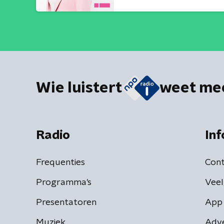
Wie luistert
weet me
Radio
Inf
Frequenties
Cont
Programma's
Veel
Presentatoren
App 
Muziek
Adv