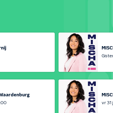
nij
MISC
Giste
n Waardenburg
MISC
2:00
vr 31 j