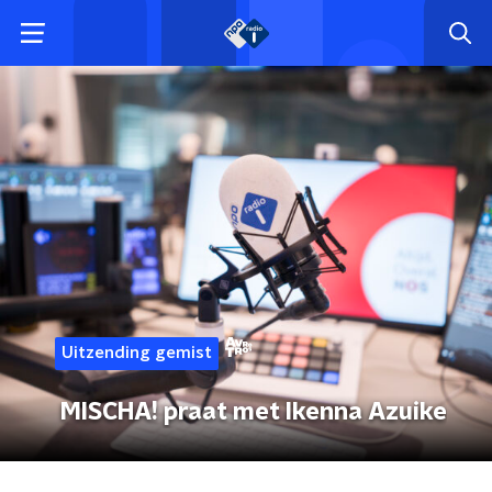
Uitzending gemist
MISCHA! praat met Ikenna Azuike