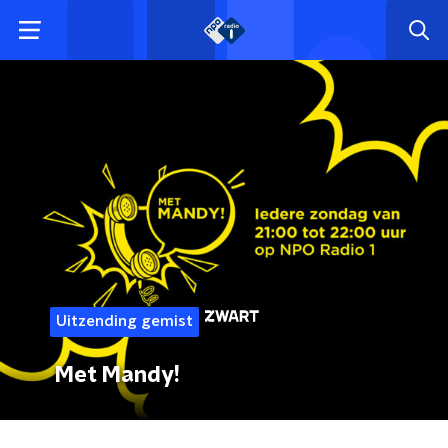
Uitzending gemist
Met Mandy!