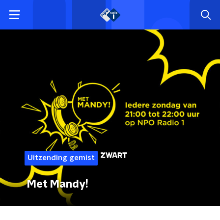
Uitzending gemist
Met Mandy!