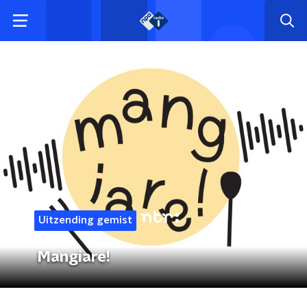
Uitzending gemist
Mangiare!