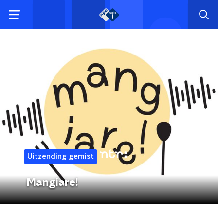
Uitzending gemist
Mangiare!