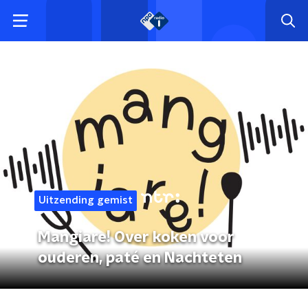
Uitzending gemist
Mangiare! Over koken voor
ouderen, paté en Nachteten