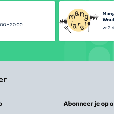
Mang
Wout
:00 - 20:00
vr 2
er
o
Abonneer je op o