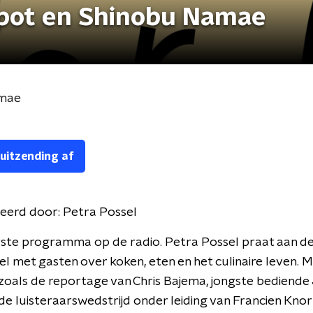
tpot en Shinobu Namae
amae
 uitzending af
eerd door:
Petra Possel
rste programma op de radio. Petra Possel praat aan d
l met gasten over koken, eten en het culinaire leven. 
zoals de reportage van Chris Bajema, jongste bediend
 de luisteraarswedstrijd onder leiding van Francien Knor