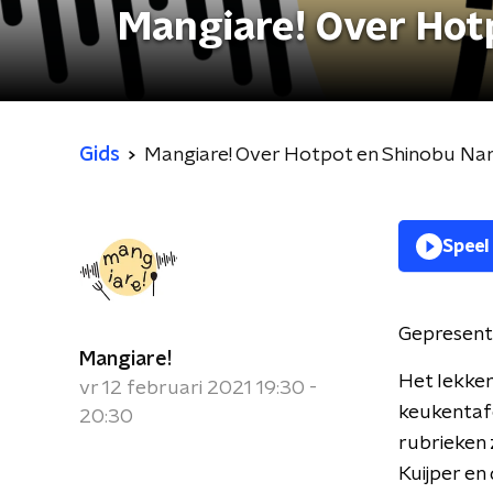
Mangiare! Over Ho
Gids
Mangiare! Over Hotpot en Shinobu N
Speel
Gepresent
Mangiare!
Het lekke
vr 12 februari 2021 19:30 -
keukentafe
20:30
rubrieken 
Kuijper en