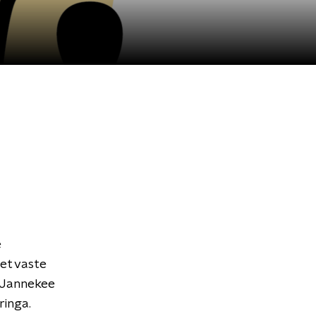
e
Met vaste
e Jannekee
ringa.