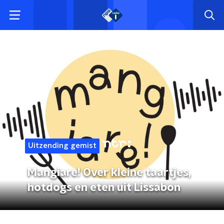
Uitzending gemist
Mangiare! Over kleine taartjes,
hotdogs en eten uit Lissabon