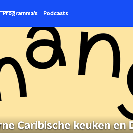
Programma's
Podcasts
ne Caribische keuken en 