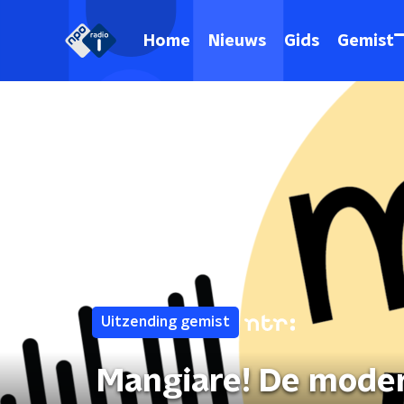
Home
Nieuws
Gids
Gemist
Uitzending gemist
Mangiare! De moder