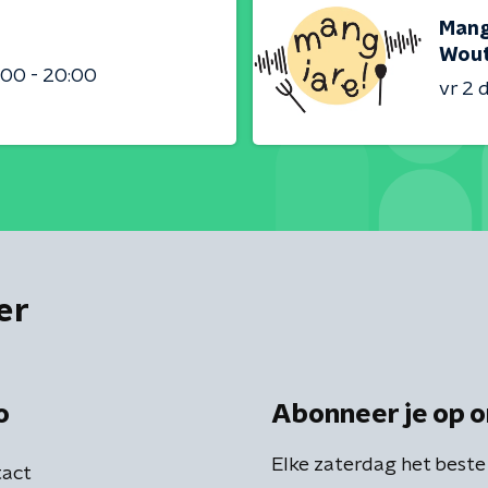
Mang
Wout
:00 - 20:00
vr 2
er
o
Abonneer je op o
Elke zaterdag het beste
act