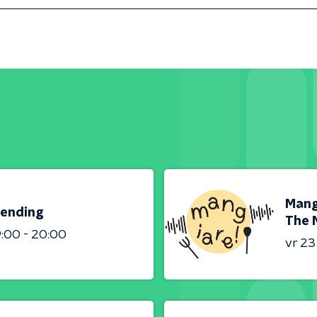
Mangi
zending
The 
9:00 - 20:00
vr 2