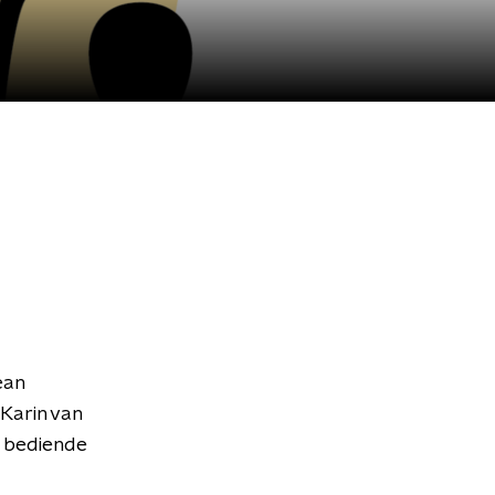
ean
Karin van
e bediende